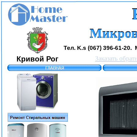
Микров
Микров
Тел. K.s (067) 396-61-20. 
Кривой Рог
Заказать обрат