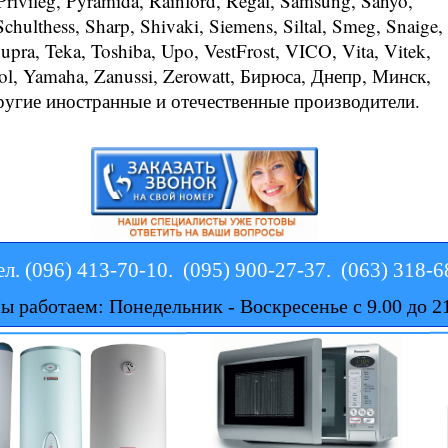
 Privileg, Pyramida, Rainford, Regal, Samsung, Sanyo,
Schulthess, Sharp, Shivaki, Siemens, Siltal, Smeg, Snaige,
Supra, Teka, Toshiba, Upo, VestFrost, VICO, Vita, Vitek,
ol, Yamaha, Zanussi, Zerowatt, Бирюса, Днепр, Минск,
ругие иностранные и отечественные производители.
ел. (096) 413-70-10. (095) 900-27-37. (063) 318-
ы работаем: Понедельник - Воскресенье с 9.00 до 