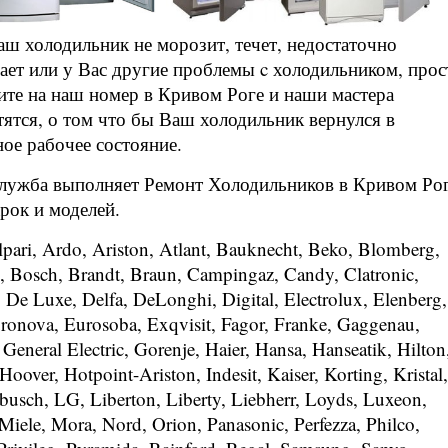
аш холодильник не морозит, течет, недостаточно
ает или у Вас другие проблемы c холодильником, прос
ите на наш номер в Кривом Роге и наши мастера
тятся, о том что бы Ваш холодильник вернулся в
ное рабочее состояние.
лужба выполняет Ремонт Холодильников в Кривом Ро
рок и моделей.
ari, Ardo, Ariston, Atlant, Bauknecht, Beko, Blomberg,
 Bosch, Brandt, Braun, Campingaz, Candy, Clatronic,
De Luxe, Delfa, DeLonghi, Digital, Electrolux, Elenberg,
uronova, Eurosoba, Exqvisit, Fagor, Franke, Gaggenau,
 General Electric, Gorenje, Haier, Hansa, Hanseatik, Hilton
 Hoover, Hotpoint-Ariston, Indesit, Kaiser, Korting, Kristal,
usch, LG, Liberton, Liberty, Liebherr, Loyds, Luxeon,
Miele, Mora, Nord, Orion, Panasonic, Perfezza, Philco,