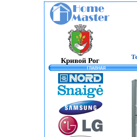
Т
Кривой Рог