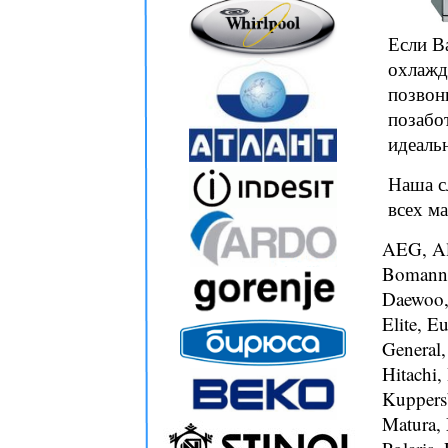
Если В
охлажд
позвон
позабо
идеаль
Наша с
всех ма
AEG, Alp
Bomann,
Daewoo, 
Elite, E
General,
Hitachi,
Kuppersb
Matura, 