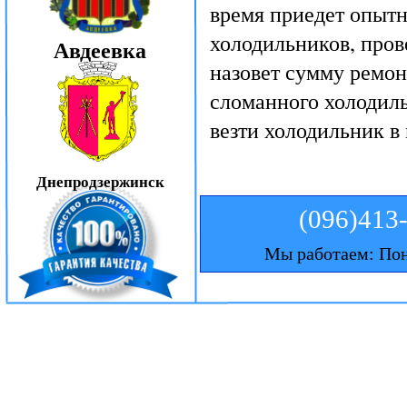
время приедет опытн
холодильников, пров
Авдеевка
назовет сумму ремон
сломанного холодиль
везти холодильник в
Днепродзержинск
(096)413
Мы работаем: Пон