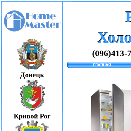
Хол
Хол
(096)413-
Донецк
Кривой Рог