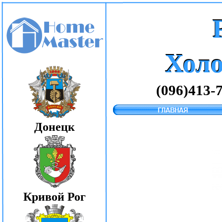
Хол
Хол
(096)413-
Донецк
Кривой Рог