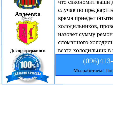
что сэкономит ваши д
случае по предварит
Авдеевка
время приедет опытн
холодильников, пров
назовет сумму ремон
сломанного холодил
везти холодильник в
Днепродзержинск
(096)413
Мы работаем: Пон