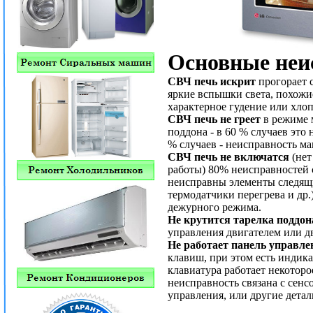
Основные неи
СВЧ печь искрит
прогорает 
яркие вспышки света, похожи
характерное гудение или хлоп
СВЧ печь не греет
в режиме м
поддона - в 60 % случаев это
% случаев - неисправность ма
СВЧ печь не включатся
(нет
работы) 80% неисправностей 
неисправны элементы следящи
термодатчики перегрева и др
дежурного режима.
Не крутится тарелка поддон
управления двигателем или д
Не работает панель управле
клавиш, при этом есть индика
клавиатура работает некоторо
неисправность связана с сен
управления, или другие детал