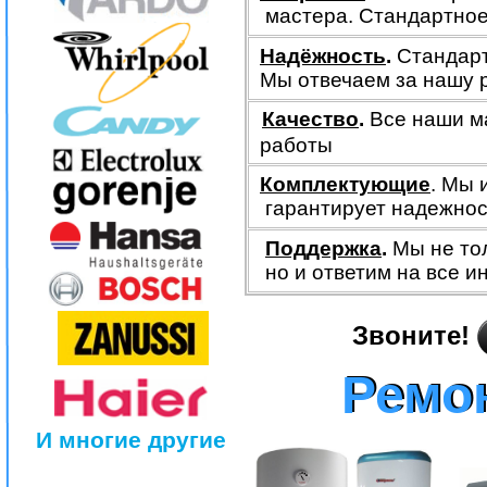
мастера. Стандартное 
Надёжность
.
Стандарт
Мы отвечаем за нашу р
Качество
.
Все наши м
работы
Комплектующие
.
Мы 
гарантирует надежнос
Поддержка
.
Мы не то
но и ответим на все и
Звоните!
Ремо
Ремо
И многие другие