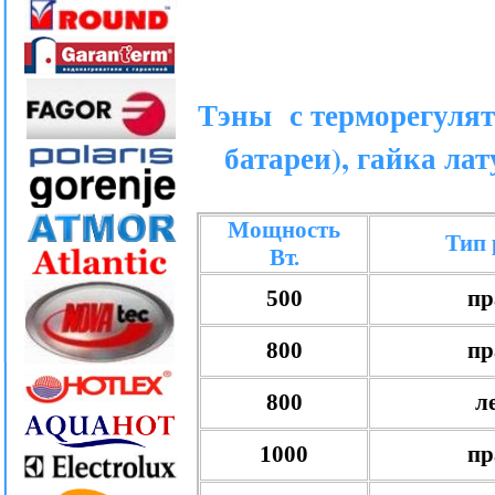
Тэны с терморегуля
батареи), гайка ла
Мощность
Тип 
Вт.
500
пр
800
пр
800
л
1000
пр