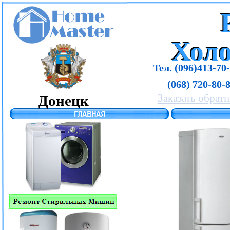
Хол
Хол
Тел. (096)413-70-
(068) 720-80-8
Донецк
Заказать обрат