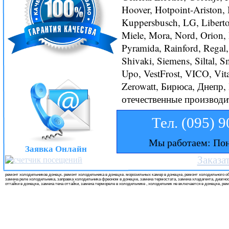
Hoover, Hotpoint-Ariston, In
Kuppersbusch, LG, Liberton
Miele, Mora, Nord, Orion, P
Pyramida, Rainford, Regal,
Shivaki, Siemens, Siltal, S
Upo, VestFrost, VICO, Vita
Zerowatt, Бирюса, Днепр,
отечественные производи
Тел. (095) 
Мы работаем: Пон
Заявка Онлайн
Заказа
ремонт холодильников донецк. ремонт холодильника в донецке. морозильных камер в донецке, ремонт холодильного об
замена реле холодильника, заправка холодильника фреоном в донецке, замена термостата, замена хладагента, диагно
оттайки в донецке, замена тена оттайки, замена термореле в холодильнике , холодильник не включается в донецке, рем