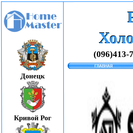
Хол
Хол
(096)413-
Донецк
Кривой Рог