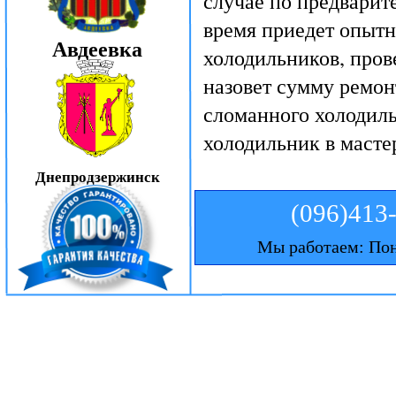
случае по предварит
время приедет опытн
Авдеевка
холодильников, пров
назовет сумму ремон
сломанного холодиль
холодильник в масте
Днепродзержинск
(096)413
Мы работаем: Пон