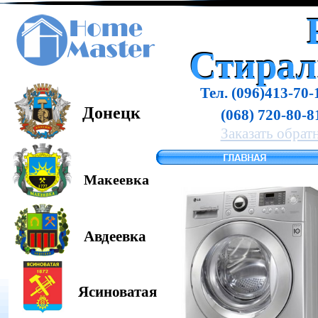
Стира
Стира
Тел. (096)413-70-
Донецк
(068) 720-80-8
Заказать обрат
Макеевка
Авдеевка
Ясиноватая