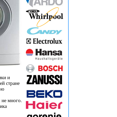
ики и
ей стране
ою
 не много.
ика