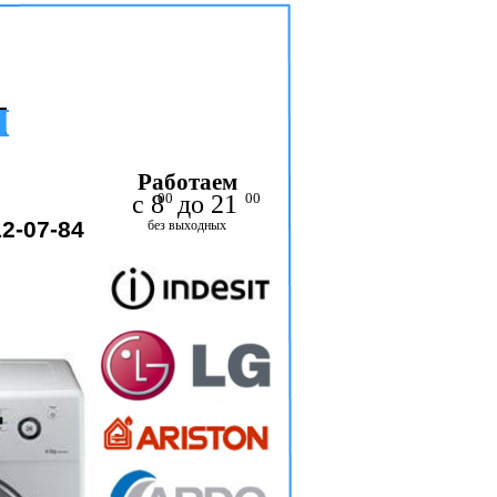
 мастер по ремонту
н
в самсунг,
н
Гарантия
ку самсунг. самсунг
Работаем
с 8 до 21
00
00
12-07-84
без выходных