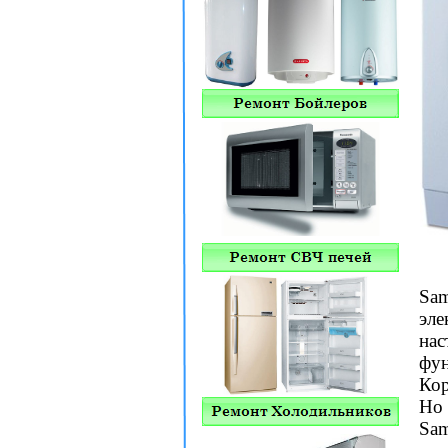
Sam
эле
нас
фун
Кор
Но 
Sam