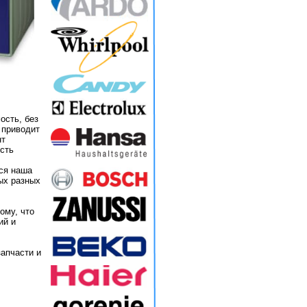
ость, без
 приводит
нт
есть
тся наша
ых разных
ому, что
ий и
апчасти и