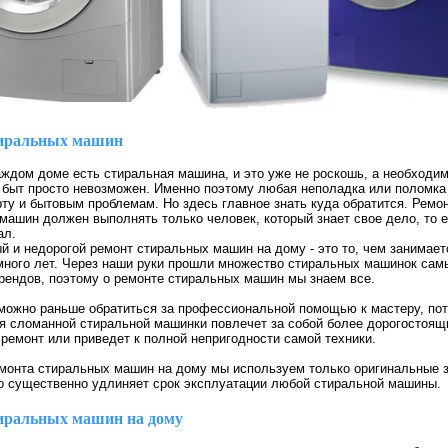
тиральных машин
аждом доме есть стиральная машина, и это уже не роскошь, а необходим
 быт просто невозможен. Именно поэтому любая неполадка или поломка
ту и бытовым проблемам. Но здесь главное знать куда обратится. Ремо
машин должен выполнять только человек, который знает свое дело, то 
ал.
й и недорогой ремонт стиральных машин на дому - это то, чем занимае
ного лет. Через наши руки прошли множество стиральных машинок сам
рендов, поэтому о ремонте стиральных машин мы знаем все.
 можно раньше обратиться за профессиональной помощью к мастеру, пот
я сломанной стиральной машинки повлечет за собой более дорогостоящ
ремонт или приведет к полной непригодности самой техники.
монта стиральных машин на дому мы используем только оригинальные з
то существенно удлиняет срок эксплуатации любой стиральной машины.
иральных машин на дому