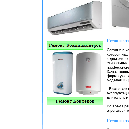
Ремонт с
Сегодня в к
которой наш
к дискомфор
стиральных 
профессион
Качественны
фирма уже м
моделей и б
. Важно как
эксплуатаци
длительный 
Во время ре
агрегаты, ч
Ремонт ст