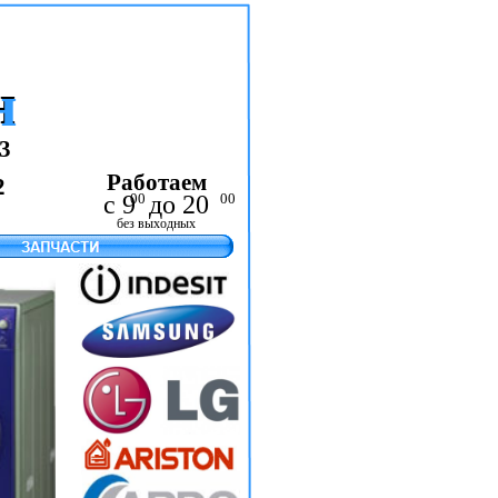
 в донецке,
ную машину
 стиралки г.
н
н
Гарантия
3
Работаем
2
с 9 до 20
00
00
без выходных