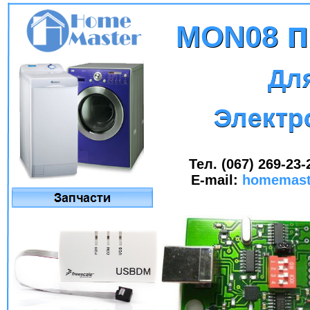
п
п
MON08
MON08
Дл
Дл
Электр
Электр
Тел. (067) 269-23-
E-mail:
homemast