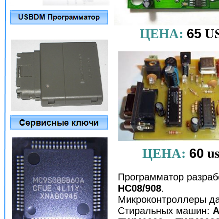
ЦЕНА:
U
65
ЦЕНА:
u
60
Программатор разраб
HC08/908
.
Микроконтроллеры да
Cтиральных машин:
A