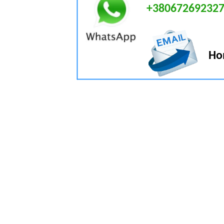
+38067269232
Ho