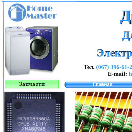
Д
Д
Д
Д
Элект
Элект
Тел.
(067) 396-61-2
E-mail:
h