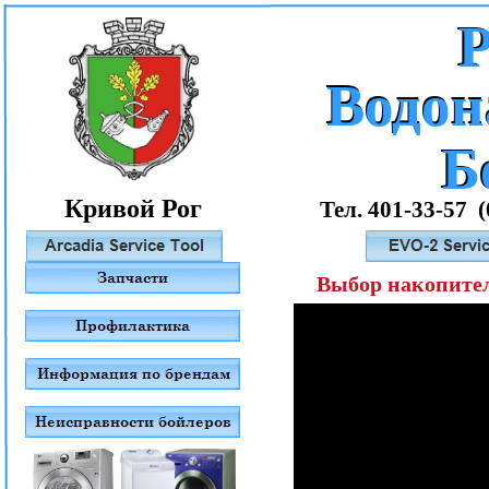
Р
Водон
Водон
Б
Б
Кривой Рог
Тел. 401-33-57 (
Выбор накопител